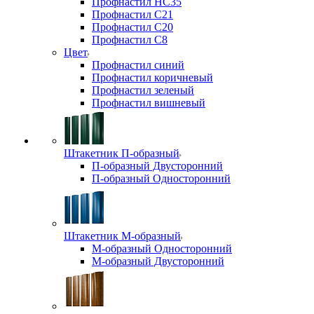
Профнастил НС35
Профнастил С21
Профнастил С20
Профнастил С8
Цвет
Профнастил синий
Профнастил коричневый
Профнастил зеленый
Профнастил вишневый
Штакетник П-образный
П-образный Двусторонний
П-образный Односторонний
Штакетник М-образный
М-образный Односторонний
М-образный Двусторонний