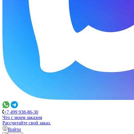
+7 499 938-86-30
Что с моим заказом
Расcчитайте свой заказ.
Войти