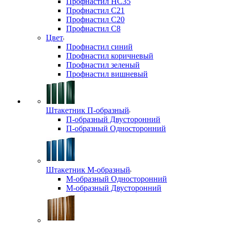
Профнастил НС35
Профнастил С21
Профнастил С20
Профнастил С8
Цвет
Профнастил синий
Профнастил коричневый
Профнастил зеленый
Профнастил вишневый
Штакетник П-образный
П-образный Двусторонний
П-образный Односторонний
Штакетник М-образный
М-образный Односторонний
М-образный Двусторонний