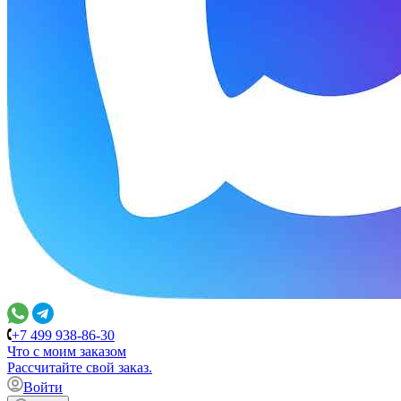
+7 499 938-86-30
Что с моим заказом
Расcчитайте свой заказ.
Войти