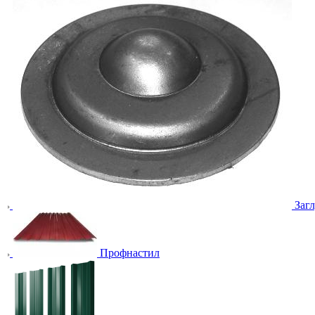
Заг
Профнастил