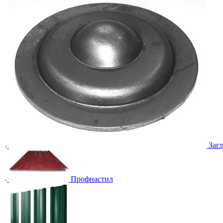
Заг
Профнастил