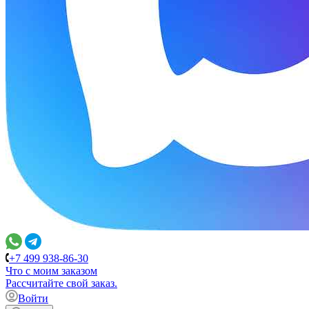
+7 499 938-86-30
Что с моим заказом
Расcчитайте свой заказ.
Войти