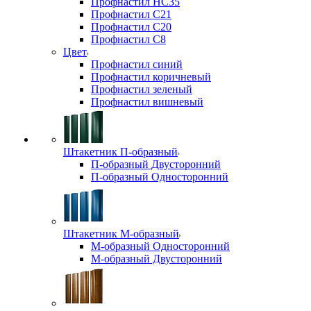
Профнастил НС35
Профнастил С21
Профнастил С20
Профнастил С8
Цвет
Профнастил синий
Профнастил коричневый
Профнастил зеленый
Профнастил вишневый
Штакетник П-образный
П-образный Двусторонний
П-образный Односторонний
Штакетник М-образный
М-образный Односторонний
М-образный Двусторонний