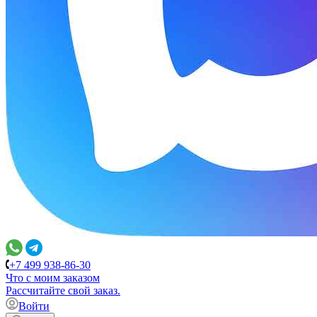
+7 499 938-86-30
Что с моим заказом
Расcчитайте свой заказ.
Войти