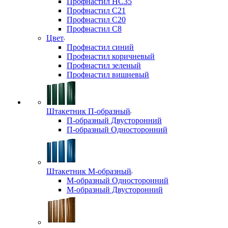
Профнастил НС35
Профнастил С21
Профнастил С20
Профнастил С8
Цвет
Профнастил синий
Профнастил коричневый
Профнастил зеленый
Профнастил вишневый
Штакетник П-образный
П-образный Двусторонний
П-образный Односторонний
Штакетник М-образный
М-образный Односторонний
М-образный Двусторонний