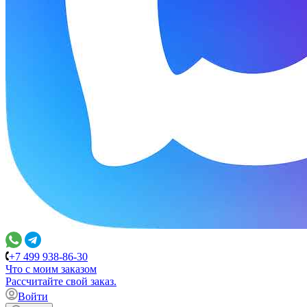
+7 499 938-86-30
Что с моим заказом
Расcчитайте свой заказ.
Войти