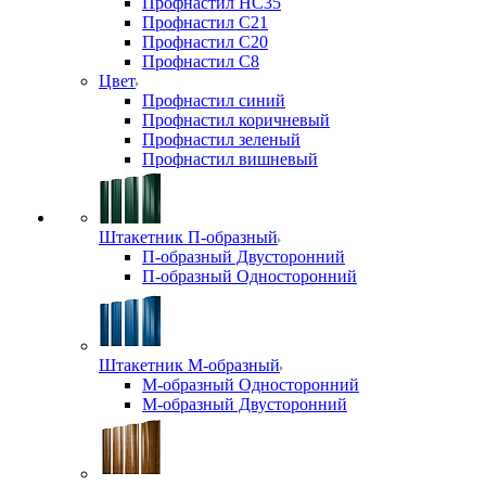
Профнастил НС35
Профнастил С21
Профнастил С20
Профнастил С8
Цвет
Профнастил синий
Профнастил коричневый
Профнастил зеленый
Профнастил вишневый
Штакетник П-образный
П-образный Двусторонний
П-образный Односторонний
Штакетник М-образный
М-образный Односторонний
М-образный Двусторонний