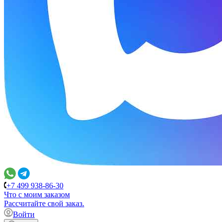
+7 499 938-86-30
Что с моим заказом
Расcчитайте свой заказ.
Войти