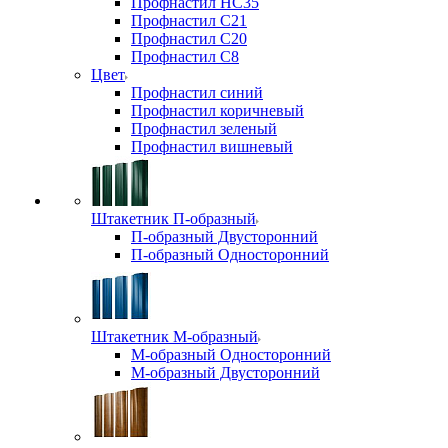
Профнастил НС35
Профнастил С21
Профнастил С20
Профнастил С8
Цвет
Профнастил синий
Профнастил коричневый
Профнастил зеленый
Профнастил вишневый
Штакетник П-образный
П-образный Двусторонний
П-образный Односторонний
Штакетник М-образный
М-образный Односторонний
М-образный Двусторонний