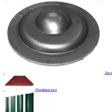
Заг
Профнастил