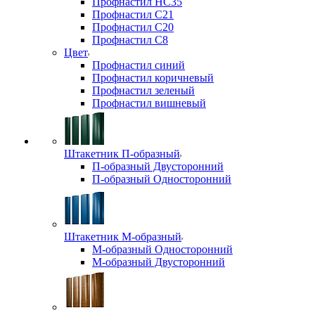
Профнастил НС35
Профнастил С21
Профнастил С20
Профнастил С8
Цвет
Профнастил синий
Профнастил коричневый
Профнастил зеленый
Профнастил вишневый
Штакетник П-образный
П-образный Двусторонний
П-образный Односторонний
Штакетник М-образный
М-образный Односторонний
М-образный Двусторонний