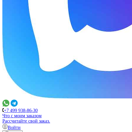
+7 499 938-86-30
Что с моим заказом
Расcчитайте свой заказ.
Войти