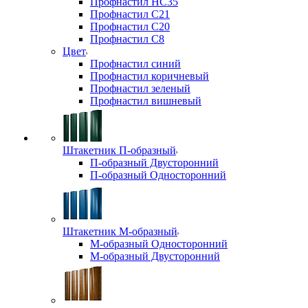
Профнастил НС35
Профнастил С21
Профнастил С20
Профнастил С8
Цвет
Профнастил синий
Профнастил коричневый
Профнастил зеленый
Профнастил вишневый
Штакетник П-образный
П-образный Двусторонний
П-образный Односторонний
Штакетник М-образный
М-образный Односторонний
М-образный Двусторонний