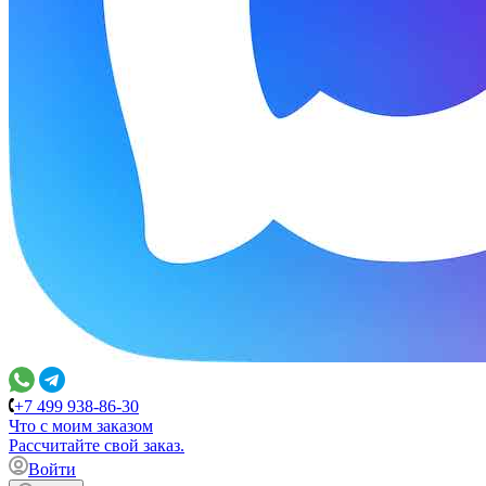
+7 499 938-86-30
Что с моим заказом
Расcчитайте свой заказ.
Войти