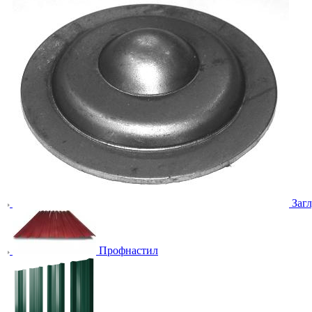
Заг
Профнастил