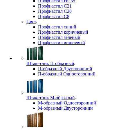
Профнастил НС35
Профнастил С21
Профнастил С20
Профнастил С8
Цвет
Профнастил синий
Профнастил коричневый
Профнастил зеленый
Профнастил вишневый
Штакетник П-образный
П-образный Двусторонний
П-образный Односторонний
Штакетник М-образный
М-образный Односторонний
М-образный Двусторонний