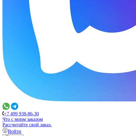
+7 499 938-86-30
Что с моим заказом
Расcчитайте свой заказ.
Войти