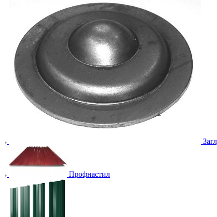
Заг
Профнастил