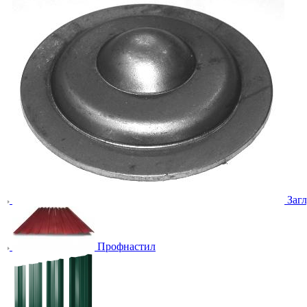
Заг
Профнастил