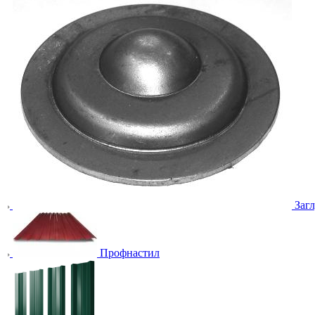
Заг
Профнастил