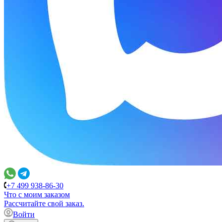
+7 499 938-86-30
Что с моим заказом
Расcчитайте свой заказ.
Войти