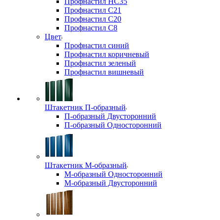
Профнастил НС35
Профнастил С21
Профнастил С20
Профнастил С8
Цвет
Профнастил синий
Профнастил коричневый
Профнастил зеленый
Профнастил вишневый
Штакетник П-образный
П-образный Двусторонний
П-образный Односторонний
Штакетник М-образный
М-образный Односторонний
М-образный Двусторонний