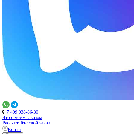
+7 499 938-86-30
Что с моим заказом
Расcчитайте свой заказ.
Войти