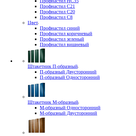
Профнастил НС35
Профнастил С21
Профнастил С20
Профнастил С8
Цвет
Профнастил синий
Профнастил коричневый
Профнастил зеленый
Профнастил вишневый
Штакетник П-образный
П-образный Двусторонний
П-образный Односторонний
Штакетник М-образный
М-образный Односторонний
М-образный Двусторонний