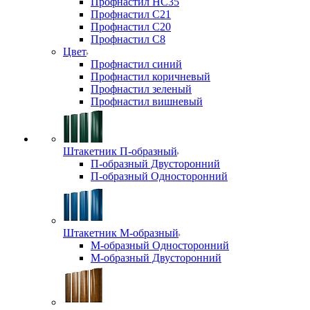
Профнастил НС35
Профнастил С21
Профнастил С20
Профнастил С8
Цвет
Профнастил синий
Профнастил коричневый
Профнастил зеленый
Профнастил вишневый
Штакетник П-образный
П-образный Двусторонний
П-образный Односторонний
Штакетник М-образный
М-образный Односторонний
М-образный Двусторонний