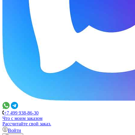
+7 499 938-86-30
Что с моим заказом
Расcчитайте свой заказ.
Войти