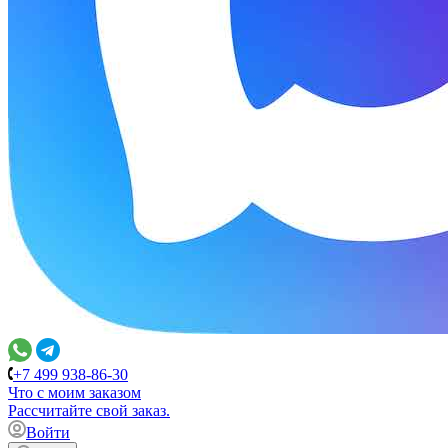
+7 499 938-86-30
Что с моим заказом
Расcчитайте свой заказ.
Войти