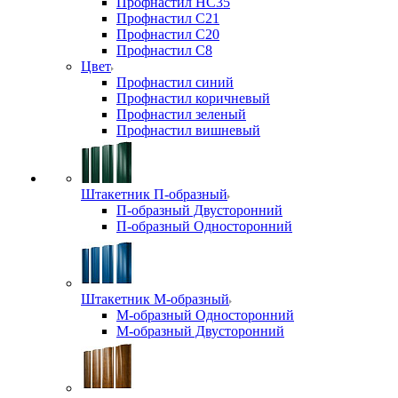
Профнастил НС35
Профнастил С21
Профнастил С20
Профнастил С8
Цвет
Профнастил синий
Профнастил коричневый
Профнастил зеленый
Профнастил вишневый
Штакетник П-образный
П-образный Двусторонний
П-образный Односторонний
Штакетник М-образный
М-образный Односторонний
М-образный Двусторонний