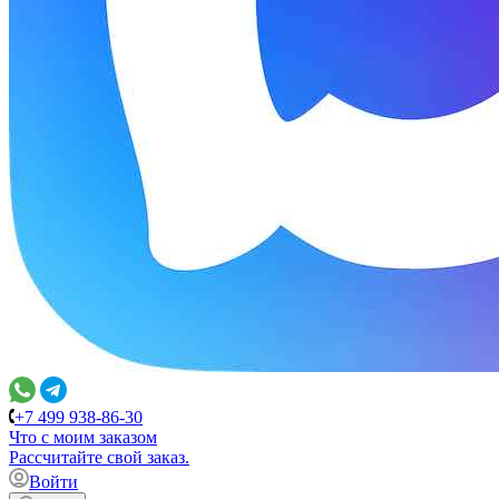
+7 499 938-86-30
Что с моим заказом
Расcчитайте свой заказ.
Войти