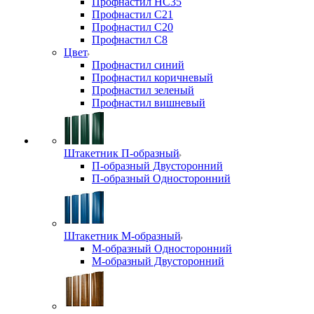
Профнастил НС35
Профнастил С21
Профнастил С20
Профнастил С8
Цвет
Профнастил синий
Профнастил коричневый
Профнастил зеленый
Профнастил вишневый
Штакетник П-образный
П-образный Двусторонний
П-образный Односторонний
Штакетник М-образный
М-образный Односторонний
М-образный Двусторонний